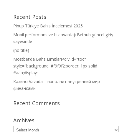
Recent Posts
Pinup Türkiye Bahis İncelemesi 2025
Mobil performans ve hız avantajı Bethub güncel giriş
sayesinde
(no title)
Mostbet’da Bahs Limitlari<div id="toc"
style="background: #f9f9f2;border: 1px solid
#aaa;display:
Казино Vavada – наполнит внутренний мир
финансами!
Recent Comments
Archives
Archives