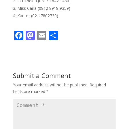
Ibu Imelda (0813 1842 1480)
Miss Carla (0812 8918 9359)
Kantor (021-7802739)
F
M
E
S
ac
as
m
h
e
to
ai
ar
b
d
l
e
o
o
Submit a Comment
o
n
Your email address will not be published.
Required
k
fields are marked
*