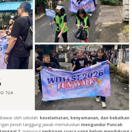
itawar oleh sekolah:
keselamatan, kenyamanan, dan kebaikan
ah dengan penuh tanggung jawab memutuskan
mengundur Puncak
tanggal 7
, menyusul
perkiraan cuaca yang belum mendukung
s