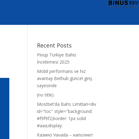
Recent Posts
Pinup Türkiye Bahis
İncelemesi 2025
Mobil performans ve hız
avantajı Bethub güncel giriş
sayesinde
(no title)
Mostbet’da Bahs Limitlari<div
id="toc" style="background:
#f9f9f2;border: 1px solid
#aaa;display:
Казино Vavada – наполнит