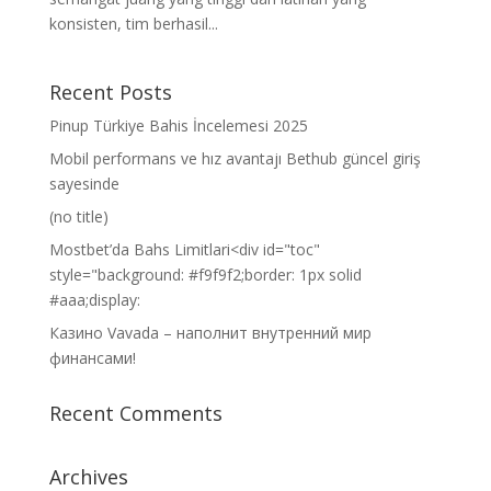
konsisten, tim berhasil...
Recent Posts
Pinup Türkiye Bahis İncelemesi 2025
Mobil performans ve hız avantajı Bethub güncel giriş
sayesinde
(no title)
Mostbet’da Bahs Limitlari<div id="toc"
style="background: #f9f9f2;border: 1px solid
#aaa;display:
Казино Vavada – наполнит внутренний мир
финансами!
Recent Comments
Archives